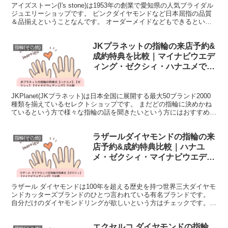
アイズストーン(I's stone)は1953年の創業で愛知県の人気ブライダル
ジュエリーショップです。 ピンクダイヤモンドなど日本屈指の品質
＆品揃えということなんです。 オーダーメイドなどもできるという
ことでこだわりがある方はチェックですね...
JKプラネットの指輪の来店予約&
指輪(その他)
成約特典を比較｜マイナビウエデ
ィング・ゼクシィ・ハナユメで比
較
JKPlanet(JKプラネット)は日本全国に展開する最大50ブランド2000
種類を揃えているセレクトショップです。 まだどの指輪に決めかね
ているという方で様々な指輪の話を聞きたいという方にはおすすめで
はないでしょうか。 そのJKPlane...
ラザールダイヤモンドの指輪の来
指輪(その他)
店予約&成約特典比較｜ハナユ
メ・ゼクシィ・マイナビウエディ
ングで比較
ラザール ダイヤモンドは100年を超える歴史を持つ世界三大ダイヤモ
ンドカッターズブランドのひとつ言われている有名ブランドです。
自分だけのダイヤモンドリングが欲しいという方はチェックです。
そして、【ハナユメ】【ゼクシィ】【マイナビウエディ...
エクセルコ ダイヤモンドの指輪