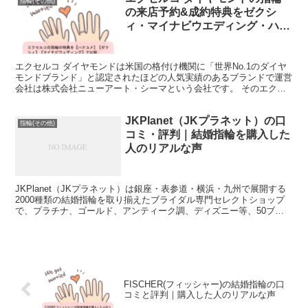
指輪(その他)
の来店予約&成約特典をゼクシ
ィ・マイナビウエディング・ハナ
ユメで比較
エクセルコ ダイヤモンドは米国の格付け機関に「世界No.1のダイヤ
モンドブランド」と認定されたほどの人気実績のあるブランドで運営
会社は株式会社ニューアート・シーマという会社です。 そのエクセ
ルコ ダイヤモンドで指輪を購入しようか検討されてい...
JKPlanet（JKプラネット）の口
指輪(その他)
コミ・評判｜結婚指輪を購入した
人のリアルな声
JKPlanet（JKプラネット）は銀座・表参道・横浜・九州で展開する
2000種類の結婚指輪を取り揃えたブライダル専門セレクトショップ
で、プラチナ、ゴールド、アンティーク調、ディズニー等、50ブラ
ンド2000種類の多彩なブライダルリングが選...
FISCHER(フィッシャー)の結婚指輪の口
コミと評判｜購入した人のリアルな声