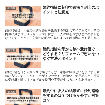
婚約指輪に刻印で後悔？刻印のポ
婚約指輪
イントと注意点
婚約指輪は、人生の大切な節目を象徴する特別なアイテムです。その
内側に刻まれるメッセージや日付は、二人の絆を表すひとつの手段と
なります。ただし、刻印の内容や方法によっては後悔の声も見られる
ことがあります。 この記事では、婚約指輪 刻印 後悔に...
婚約指輪を母から娘へ受け継ぐ｜
婚約指輪
どうする？リフォームで想いをつ
なぐ方法とポイント
婚約指輪を母から娘へ受け継ぐことは、家族の絆や想いを形にする素
敵な方法です。しかし、デザインやサイズの違い、使用感など、実際
に受け継ぐ際にはさまざまな疑問や不安が生じることもあります。こ
の記事では、婚約指輪を受け継ぐ際のポイントやリフォーム...
婚約中に友人の結婚式に婚約指輪
婚約指輪
をするのは？つけるか外すか対策
は？