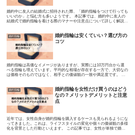
婚約中に友人の結婚式に招待された際、「婚約指輪をつけて行っても
いいのか」と悩む方も多いようです。 本記事では、婚約中に友人の
結婚式で婚約指輪を着ける際のマナーや注意点について詳しく解説し
ます。 「婚約指輪は外すべき？」「花嫁への配慮は？」「...
婚約指輪は安くていい？選び方の
婚約指輪
コツ
婚約指輪は高価なイメージがありますが、実際には10万円台から選
べる指輪も増えています。平均的な相場が存在する一方で、大切なの
は価格そのものではなく、相手との価値観の一致や満足度です。 本
記事では、価格を抑えながらも納得できる婚約指輪の選び方...
婚約指輪を女性だけ買うのはどう
婚約指輪
なの？メリットデメリットと注意
点
近年では、女性自身が婚約指輪を購入するケースも見られるようにな
ってきました。これは、ライフスタイルの変化や個々の価値観の多様
化を背景とした行動といえます。 この記事では、女性が単独で婚約
指輪を購入することに関して、肯定も否定もせず、メリット...