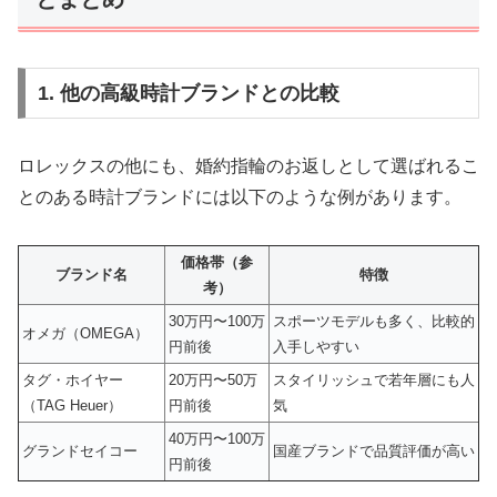
1. 他の高級時計ブランドとの比較
ロレックスの他にも、婚約指輪のお返しとして選ばれるこ
とのある時計ブランドには以下のような例があります。
価格帯（参
ブランド名
特徴
考）
30万円〜100万
スポーツモデルも多く、比較的
オメガ（OMEGA）
円前後
入手しやすい
タグ・ホイヤー
20万円〜50万
スタイリッシュで若年層にも人
（TAG Heuer）
円前後
気
40万円〜100万
グランドセイコー
国産ブランドで品質評価が高い
円前後