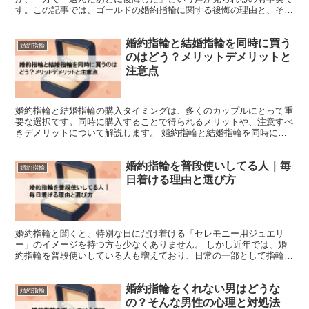
す。この記事では、ゴールドの婚約指輪に関する後悔の理由と、その
対策を正確な情報に基づいて紹介します。選択に迷われている...
婚約指輪と結婚指輪を同時に買う
婚約指輪
のはどう？メリットデメリットと
注意点
婚約指輪と結婚指輪の購入タイミングは、多くのカップルにとって重
要な選択です。同時に購入することで得られるメリットや、注意すべ
きデメリットについて解説します。 婚約指輪と結婚指輪を同時に買
うメリット 1. デザインの統一感を確保できる 同時購...
婚約指輪を普段使いしてる人｜毎
婚約指輪
日着ける理由と選び方
婚約指輪と聞くと、特別な日にだけ着ける「セレモニー用ジュエリ
ー」のイメージを持つ方も少なくありません。 しかし近年では、婚
約指輪を普段使いしている人も増えており、日常の一部として指輪を
楽しむスタイルが広がりを見せています。 この記事では、実...
婚約指輪をくれない男はどうな
婚約指輪
の？そんな男性の心理と対処法