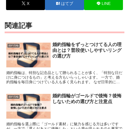
X
はてブ
LINE
関連記事
婚約指輪をずっとつけてる人の理
婚約指輪
由とは？普段使いしやすいリング
の選び方
婚約指輪は、特別な記念品として贈られることが多く、「特別な日だ
けに身につけるもの」と考える方もいらっしゃいます。 一方で、婚
約指輪を毎日身につけている人も多く見られます。 なぜ日常的に身
につけているのか？その背景には、感情面の理由や実用的な...
婚約指輪がゴールドで後悔？後悔
婚約指輪
しないための選び方と注意点
婚約指輪を選ぶ際に「ゴールド素材」に魅力を感じる方は多いです
が、一方で「選んだあとに後悔した」という声が見られるのも事実で