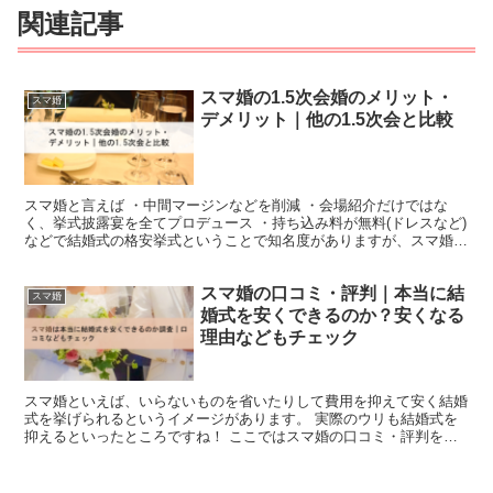
関連記事
スマ婚の1.5次会婚のメリット・
スマ婚
デメリット｜他の1.5次会と比較
スマ婚と言えば ・中間マージンなどを削減 ・会場紹介だけではな
く、挙式披露宴を全てプロデュース ・持ち込み料が無料(ドレスなど)
などで結婚式の格安挙式ということで知名度がありますが、スマ婚の
「1.5次会婚(会費制パーティー)ってどうなの？...
スマ婚の口コミ・評判｜本当に結
スマ婚
婚式を安くできるのか？安くなる
理由などもチェック
スマ婚といえば、いらないものを省いたりして費用を抑えて安く結婚
式を挙げられるというイメージがあります。 実際のウリも結婚式を
抑えるといったところですね！ ここではスマ婚の口コミ・評判を見
ていきたいと思います。 スマ婚の口コミ・評判 まずはス...