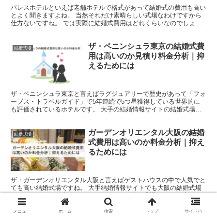
パレスホテルといえば老舗ホテルで格式があって結婚式の費用も高い
とよく聞きますよね。 当然それだけ素晴らしい式場なわけですから
仕方ないですね。 では実際に結婚式費用はどれくらいなのでしょう
か。 さらに結婚式費用を抑えるポイントを紹介したいと思...
ザ・ペニンシュラ東京の結婚式費
結婚式場
用は高いのか見積り料金分析｜抑
えるためには
ザ・ペニンシュラ東京と言えばラグジュアリーで歴史があって「フォ
ーブス・トラベルガイド」で5年連続で5つ星獲得している世界的に
も評価されているホテルです。 大手の結婚情報サイトの結婚式場人
気ランキングでも上位に表示されていたりします。 東京結...
ガーデンオリエンタル大阪の結婚
結婚式場
式費用は高いのか料金分析｜抑え
るためには
ザ・ガーデンオリエンタル大阪と言えばゲストハウスの中で人気でと
ても高い結婚式場ですね。 大手結婚情報サイトでも大阪の結婚式場
のランキングでは上位にランキングされる結婚式場ですね。 大阪結
婚式場おすすめ人気ランキング ちなみに私たちもザ・ガー...
メニュー
ホーム
検索
トップ
サイドバー